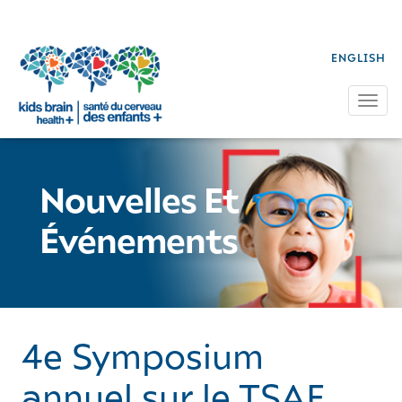
ENGLISH
Tog
Nouvelles Et
Événements
4e Symposium
annuel sur le TSAF