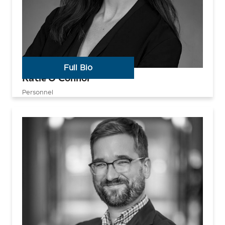
Full Bio
Katie O’Connor
Personnel