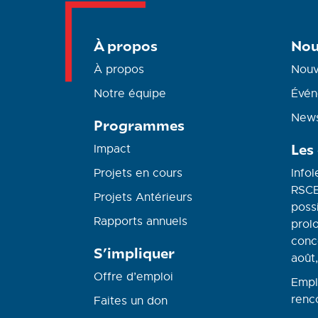
À propos
Nou
À propos
Nouv
Notre équipe
Évén
News
Programmes
Les
Impact
Projets en cours
Infol
RSCE
Projets Antérieurs
possi
Rapports annuels
prolo
conc
S’impliquer
août,
Offre d’emploi
Empl
renc
Faites un don