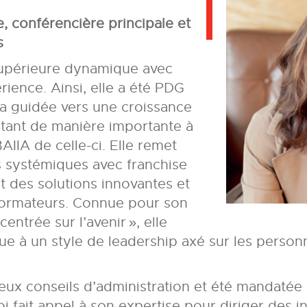
, conférencière principale et
s
supérieure dynamique avec
rience. Ainsi, elle a été PDG
 a guidée vers une croissance
tant de manière importante à
BAIIA de celle-ci. Elle remet
s systémiques avec franchise
t des solutions innovantes et
ormateurs. Connue pour son
entrée sur l’avenir », elle
que à un style de leadership axé sur les person
ux conseils d’administration et été mandatée 
ait appel à son expertise pour diriger des init