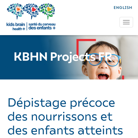
ENGLISH
Tog
KBHN Projects FR
Dépistage précoce
des nourrissons et
des enfants atteints