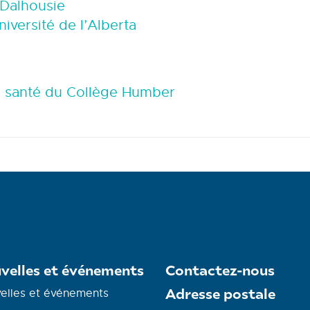
 Dalhousie
niversité de l’Alberta
a santé du Collège Humber
velles et événements
Contactez-nous
Adresse postale
elles et événements