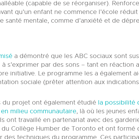
malléable (capable de se réorganiser). Renforce
vant qu’un enfant ne commence l’école rédui
e santé mentale, comme d’anxiété et de dépre
misé
a démontré que les ABC sociaux sont susc
 à s’exprimer par des sons – tant en réaction 
pre initiative. Le programme les a également a
ntation sociale (prêter attention aux indication
ts du projet ont également étudié
la possibilité
al en milieu communautaire
, là où les jeunes en
ls ont travaillé en partenariat avec des garderi
é du Collège Humber de Toronto et ont formé 
vir des techniques du programme. Ces particip