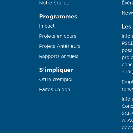
Notre équipe
Évén
News
Programmes
Les
Impact
Projets en cours
Infol
RSCE
Projets Antérieurs
possi
Rapports annuels
prolo
conc
S’impliquer
août,
Offre d’emploi
Empl
renc
Faites un don
Infol
Conc
SCE+
ADVA
déco