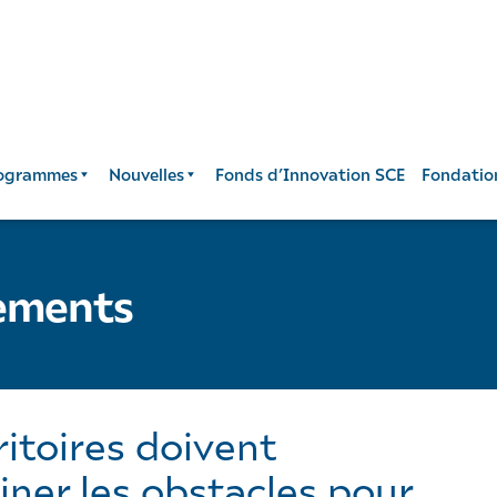
ogrammes
Nouvelles
Fonds d’Innovation SCE
Fondatio
nements
ritoires doivent
iner les obstacles pour