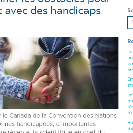
t avec des handicaps
S
R
In
no
la
ao
Em
ét
In
pr
ré
pl
ar le Canada de la Convention des Nations
Bo
sonnes handicapées, d’importantes
RS
ne récente, la scientifique en chef du