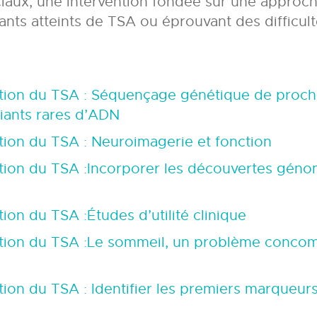
iaux, une intervention fondée sur une approche
fants atteints de TSA ou éprouvant des difficu
tion du TSA :
Séquençage génétique de procha
riants rares d’ADN
tion du TSA :
Neuroimagerie et fonction
tion du TSA :
Incorporer les découvertes génom
tion du TSA :
Études d’utilité clinique
tion du TSA :
Le sommeil, un problème concomi
tion du TSA :
Identifier les premiers marqueur