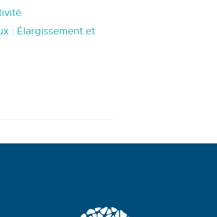
ivité
x :
Élargissement et