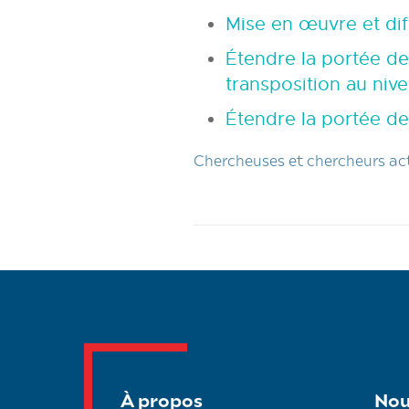
Mise en œuvre et diff
Étendre la portée de
transposition au ni
Étendre la portée d
Chercheuses et chercheurs ac
À propos
Nou