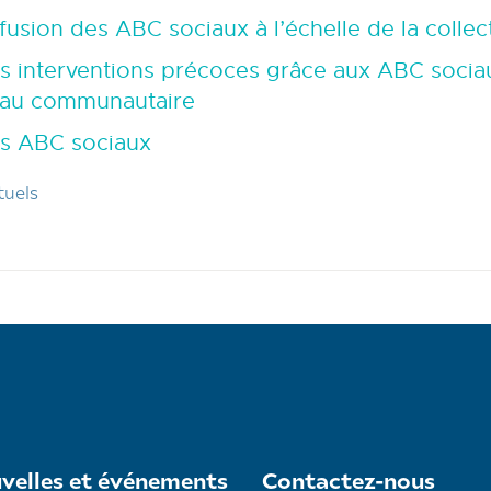
usion des ABC sociaux à l’échelle de la collect
s interventions précoces grâce aux ABC sociau
veau communautaire
es ABC sociaux
tuels
velles et événements
Contactez-nous