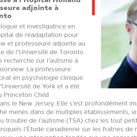
seure adjointe à
onto
logue et investigatrice en
ôpital de réadaptation pour
ew et professeure adjointe au
e de l’Université de Toronto.
de recherche sur l’autisme à
Bloorview. La professeure
orat en psychologie clinique
Université de York et a été
u Princeton Child
dans le New Jersey. Elle s’est profondément im
e menés dans de multiples établissements, v
u trouble de l’autisme (TSA) chez les tout peti
lesquels l’Étude canadienne sur les fratries de 