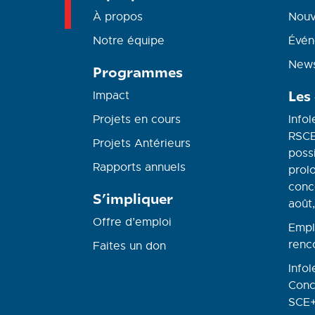
À propos
Nouv
Notre équipe
Évén
News
Programmes
Les
Impact
Projets en cours
Infol
RSCE
Projets Antérieurs
possi
Rapports annuels
prolo
conc
S’impliquer
août,
Offre d’emploi
Empl
renc
Faites un don
Infol
Conc
SCE+