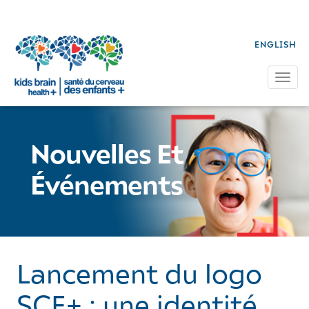
ENGLISH
Tog
Nouvelles Et
Événements
Lancement du logo
SCE+ : une identité