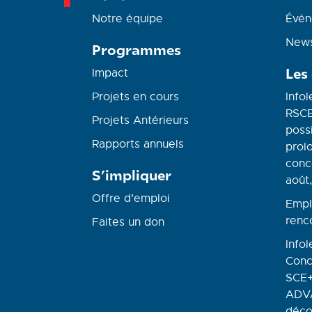
Notre équipe
Évén
News
Programmes
Les
Impact
Projets en cours
Infol
RSCE
Projets Antérieurs
possi
Rapports annuels
prolo
conc
S’impliquer
août,
Offre d’emploi
Empl
renc
Faites un don
Infol
Conc
SCE+
ADVA
déco